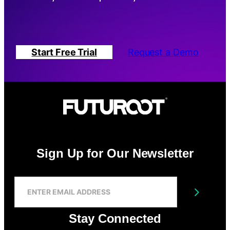
Start Free Trial
Request a Demo
Sign Up for Our Newsletter
S
I
Submit
G
N
Stay Connected
U
P